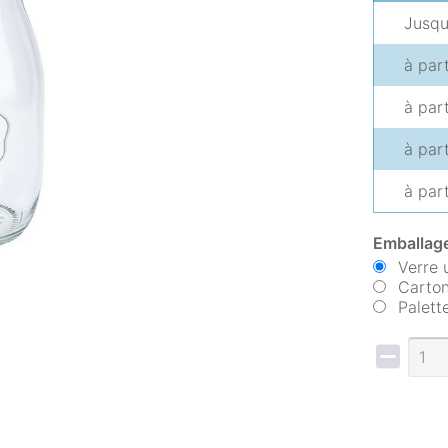
Jusq
à par
à par
à par
à par
Emballage
Verre 
Carton
Palett