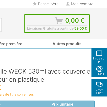
Pense-bête
Mon compte
0,00 €
Livraison Gratuite à partir de
59.00 €
ère première
Autres produits
Infos sur
la
boutique
ille WECK 530ml avec couvercle
E-Mail
eur en plastique
€
Live-
Chat
rais de livraison en sus
é
Prix unitaire