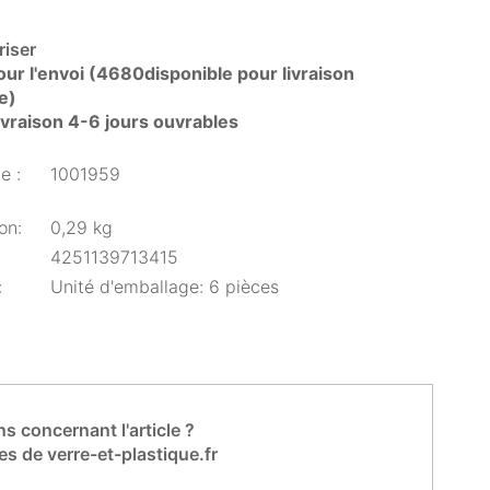
iser
our l'envoi (4680disponible pour livraison
e)
livraison 4-6 jours ouvrables
e :
1001959
on:
0,29 kg
4251139713415
:
Unité d'emballage: 6 pièces
s concernant l'article ?
es de verre-et-plastique.fr