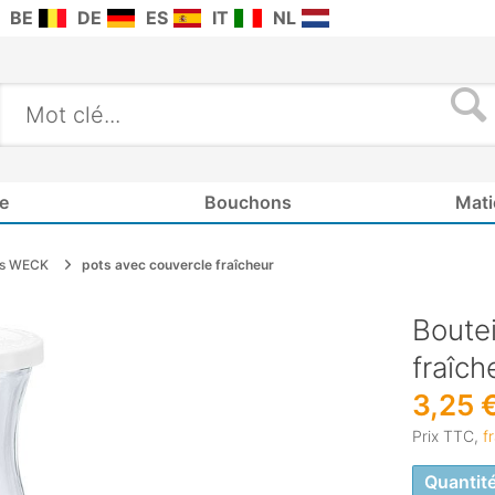
BE
DE
ES
IT
NL
e
Bouchons
Mati
ts WECK
pots avec couvercle fraîcheur
Boute
fraîch
3,25 
Prix TTC,
f
Quantit