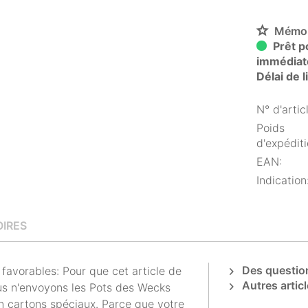
Mémor
Prêt p
immédiat
Délai de 
N° d'articl
Poids
d'expéditi
EAN:
Indication
IRES
Des question
avorables: Pour que cet article de
Autres articl
us n'envoyons les Pots des Wecks
n cartons spéciaux. Parce que votre