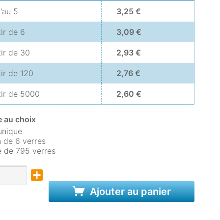
u'au
5
3,25 €
tir de
6
3,09 €
tir de
30
2,93 €
tir de
120
2,76 €
tir de
5000
2,60 €
 au choix
unique
 de 6 verres
e de 795 verres
Ajouter au panier