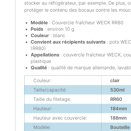
stocker au réfrigérateur, par exemple. De plus,
protéger le contenu des bocaux contre les mouch
Modèle
: Couvercle fraîcheur WECK RR80
Poids
: environ 10 g
Couleur
: blanc
Convient aux récipients suivants
: pots WE
(RR80)
Appellations
: couvercle fraîcheur WECK, co
plastique
Q
ualité
: qualité de marque allemande, lavabl
Couleur:
clair
Taille/capacité:
530ml
Taille du filetage:
RR60
Hauteur:
184mm
Hauteur avec couvercle:
188mm
Modèle:
Bouteille