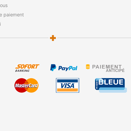
nous
e paiement
i