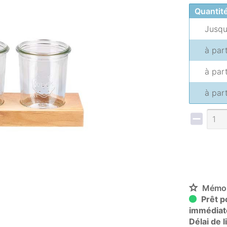
Quantit
Jusq
à par
à par
à par
Mémor
Prêt po
immédiat
Délai de 