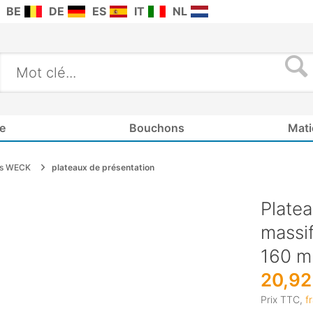
BE
DE
ES
IT
NL
e
Bouchons
Mati
ts WECK
plateaux de présentation
Platea
massi
160 m
20,92
Prix TTC,
f