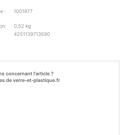
e :
1001977
on:
0,52 kg
4251139713590
s concernant l'article ?
es de verre-et-plastique.fr