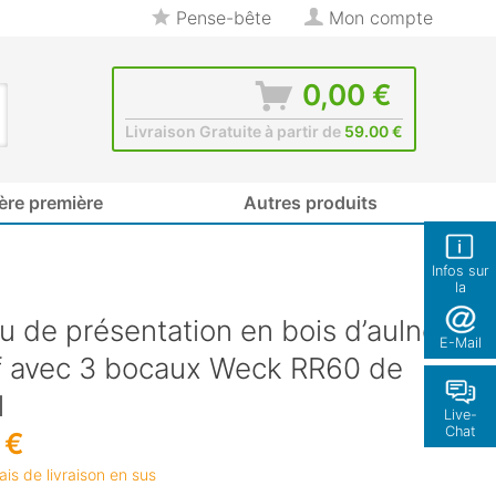
Pense-bête
Mon compte
0,00 €
Livraison Gratuite à partir de
59.00 €
ère première
Autres produits
Infos sur
la
boutique
u de présentation en bois d’aulne
E-Mail
f avec 3 bocaux Weck RR60 de
l
Live-
Chat
 €
rais de livraison en sus