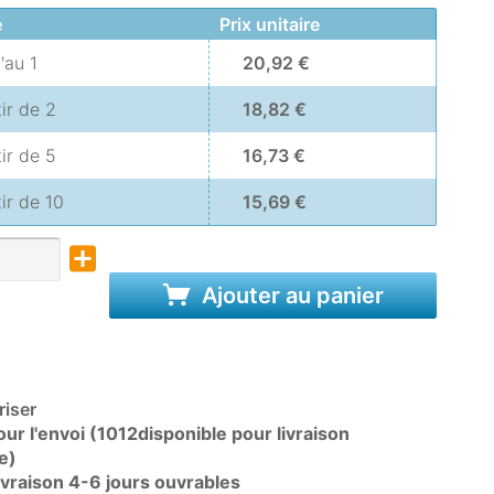
é
Prix unitaire
u'au
1
20,92 €
tir de
2
18,82 €
tir de
5
16,73 €
tir de
10
15,69 €
Ajouter au panier
iser
ur l'envoi (1012disponible pour livraison
e)
livraison 4-6 jours ouvrables