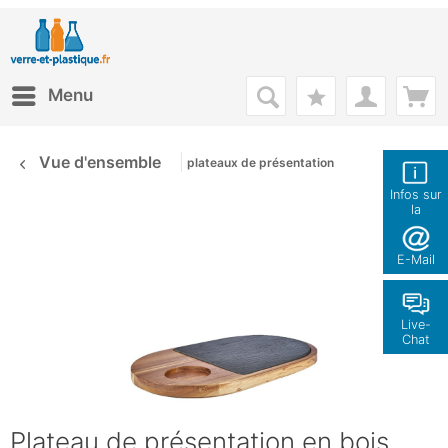
Menu
Vue d'ensemble
plateaux de présentation
Infos sur
la
boutique
E-Mail
Live-
Chat
Plateau de présentation en bois