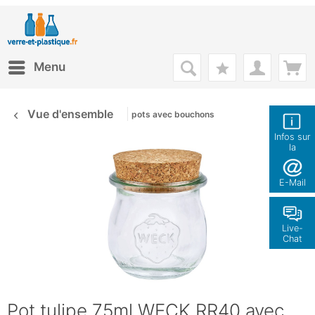
Menu
Vue d'ensemble
pots avec bouchons
Infos sur
la
boutique
E-Mail
Live-
Chat
Pot tulipe 75ml WECK RR40 avec