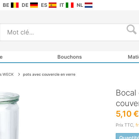
BE
DE
ES
IT
NL
e
Bouchons
Mati
ts WECK
pots avec couvercle en verre
Bocal
couve
5,10 
Prix TTC,
f
Quantit