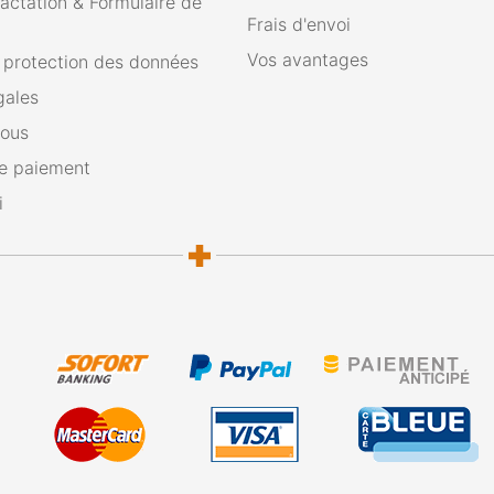
ractation & Formulaire de
Frais d'envoi
Vos avantages
e protection des données
gales
nous
e paiement
i