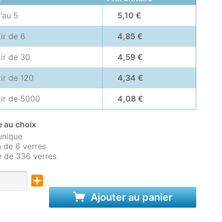
u'au
5
5,10 €
tir de
6
4,85 €
tir de
30
4,59 €
tir de
120
4,34 €
tir de
5000
4,08 €
 au choix
unique
 de 6 verres
e de 336 verres
Ajouter au panier