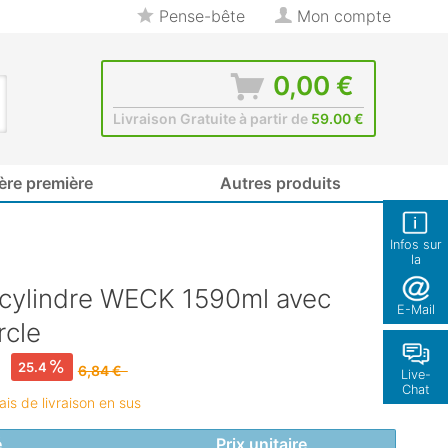
Pense-bête
Mon compte
0,00 €
Livraison Gratuite à partir de
59.00 €
ère première
Autres produits
Infos sur
la
boutique
 cylindre WECK 1590ml avec
E-Mail
rcle
€
25.4
6,84 €
Live-
Chat
rais de livraison en sus
é
Prix unitaire