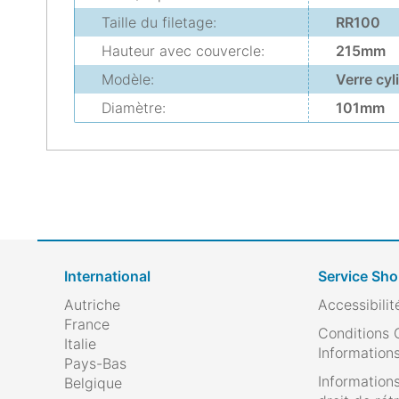
Taille du filetage:
RR100
Hauteur avec couvercle:
215mm
Modèle:
Verre cyl
Diamètre:
101mm
International
Service Sh
Autriche
Accessibilit
France
Conditions 
Italie
Informations
Pays-Bas
Informations
Belgique