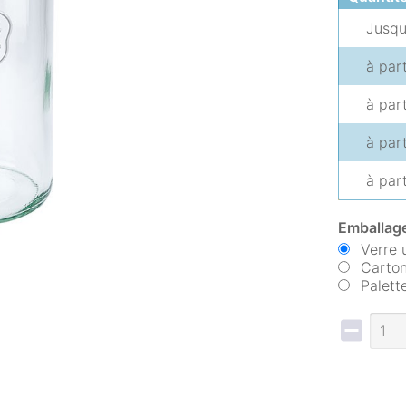
Jusq
à par
à par
à par
à par
Emballage
Verre 
Carton
Palett