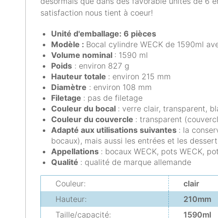
désormais que dans des favorable unités de 6 e
satisfaction nous tient à coeur!
Unité d'emballage: 6 pièces
Modèle
:
Bocal cylindre WECK de 1590ml avec
Volume nominal
: 1590 ml
Poids
: environ 827 g
Hauteur totale
: environ 215 mm
Diamètre
: environ 108 mm
Filetage
: pas de filetage
Couleur du bocal
: verre clair, transparent, b
Couleur du couvercle
: transparent (couvercl
Adapté aux utilisations suivantes
: la conser
bocaux), mais aussi les entrées et les dessert
Appellations
: bocaux WECK, pots WECK, pots
Qualité
: qualité de marque allemande
Couleur:
clair
Hauteur:
210mm
Taille/capacité:
1590ml