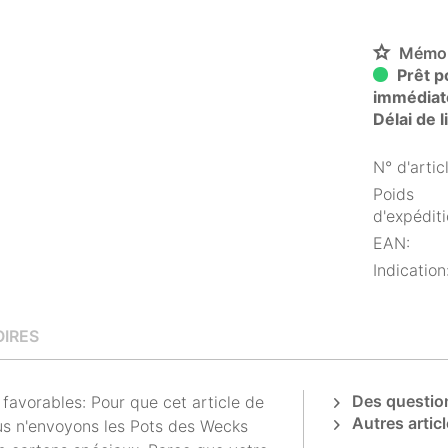
Mémor
Prêt po
immédiat
Délai de 
N° d'articl
Poids
d'expéditi
EAN:
Indication
IRES
Des question
avorables: Pour que cet article de
Autres articl
us n'envoyons les Pots des Wecks